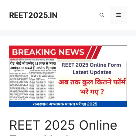
Skip
to
REET2025.IN
Menu
content
REET 2025 Online