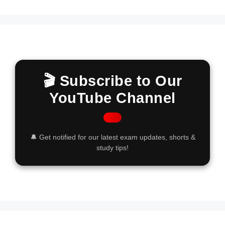
🎬 Subscribe to Our
YouTube Channel
🔔 Get notified for our latest exam updates, shorts &
study tips!