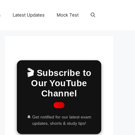
s
Latest Updates
Mock Test
🎬 Subscribe to
Our YouTube
Channel
🔔 Get notified for our latest exam
updates, shorts & study tips!