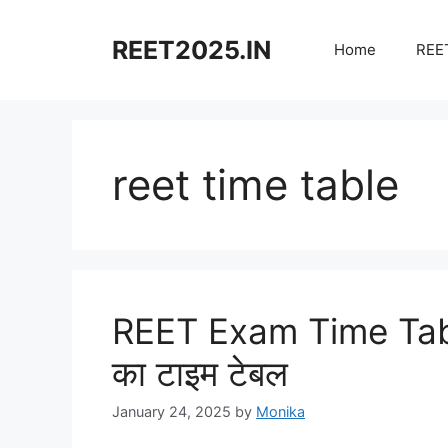
Skip
to
REET2025.IN
Home
REET
content
reet time table
REET Exam Time Table
का टाइम टेबल
January 24, 2025
by
Monika