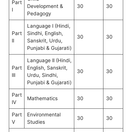
Part
Development &
30
30
I
Pedagogy
Language I (Hindi,
Part
Sindhi, English,
30
30
II
Sanskrit, Urdu,
Punjabi & Gujarati)
Language II (Hindi,
Part
English, Sanskrit,
30
30
III
Urdu, Sindhi,
Punjabi & Gujarati)
Part
Mathematics
30
30
IV
Part
Environmental
30
30
V
Studies