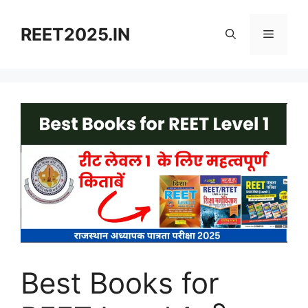
Skip
to
REET2025.IN
Menu
content
Best Books for