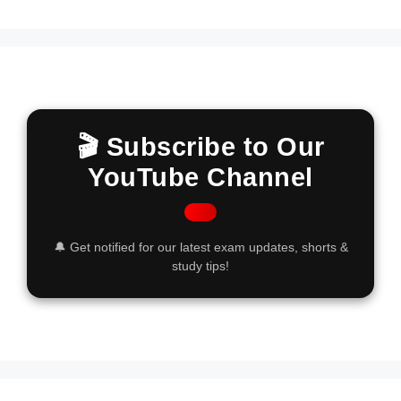
🎬 Subscribe to Our
YouTube Channel
🔔 Get notified for our latest exam updates, shorts &
study tips!