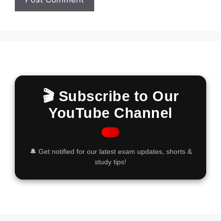
🎬 Subscribe to Our
YouTube Channel
🔔 Get notified for our latest exam updates, shorts &
study tips!