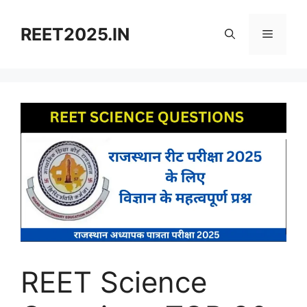
Skip
to
REET2025.IN
Menu
content
REET Science