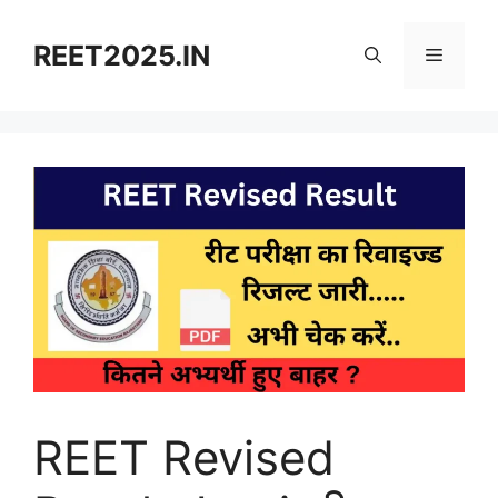
Skip
to
REET2025.IN
Menu
content
REET Revised