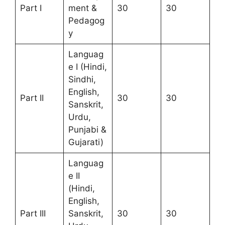
Part I
ment &
30
30
Pedagog
y
Languag
e I (Hindi,
Sindhi,
English,
Part II
30
30
Sanskrit,
Urdu,
Punjabi &
Gujarati)
Languag
e II
(Hindi,
English,
Part III
Sanskrit,
30
30