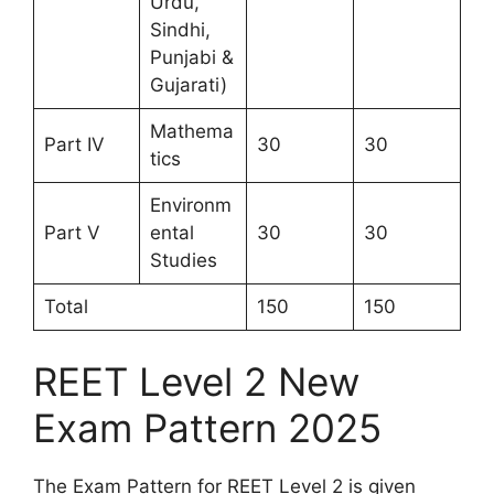
Urdu,
Sindhi,
Punjabi &
Gujarati)
Mathema
Part IV
30
30
tics
Environm
Part V
ental
30
30
Studies
Total
150
150
REET Level 2 New
Exam Pattern 2025
The Exam Pattern for REET Level 2 is given