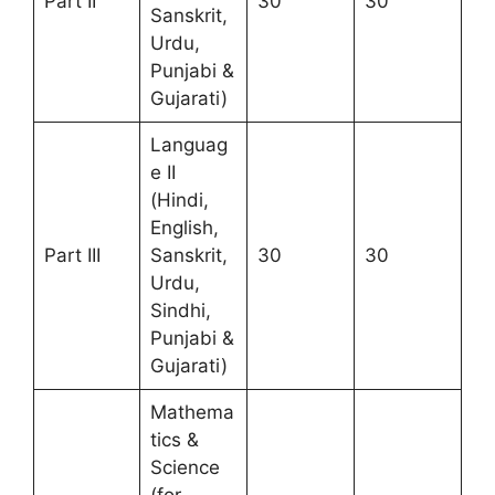
Part II
30
30
Sanskrit,
Urdu,
Punjabi &
Gujarati)
Languag
e II
(Hindi,
English,
Part III
Sanskrit,
30
30
Urdu,
Sindhi,
Punjabi &
Gujarati)
Mathema
tics &
Science
(for