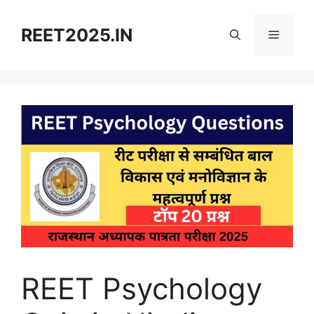
Skip
to
REET2025.IN
Menu
content
REET Psychology