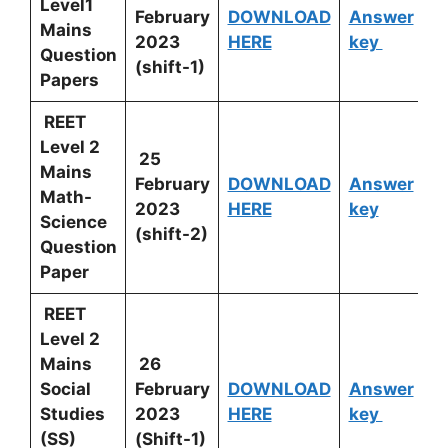
Level1
February
DOWNLOAD
Answer
Mains
2023
HERE
key
Question
(shift-1)
Papers
REET
Level 2
25
Mains
February
DOWNLOAD
Answer
Math-
2023
HERE
key
Science
(shift-2)
Question
Paper
REET
Level 2
Mains
26
Social
February
DOWNLOAD
Answer
Studies
2023
HERE
key
(SS)
(Shift-1)