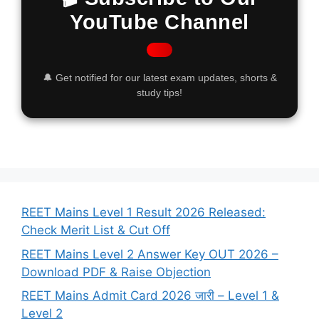
YouTube Channel
🔔 Get notified for our latest exam updates, shorts &
study tips!
REET Mains Level 1 Result 2026 Released:
Check Merit List & Cut Off
REET Mains Level 2 Answer Key OUT 2026 –
Download PDF & Raise Objection
REET Mains Admit Card 2026 जारी – Level 1 &
Level 2