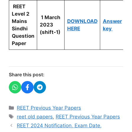
REET
Level 2
1 March
Mains
DOWNLOAD
Answer
2023
Sindhi
HERE
key
(shift-1)
Question
Paper
Share this post:
Categories
REET Previous Year Papers
Tags
reet old papers
,
REET Previous Year Papers
REET 2024 Notification, Exam Date,