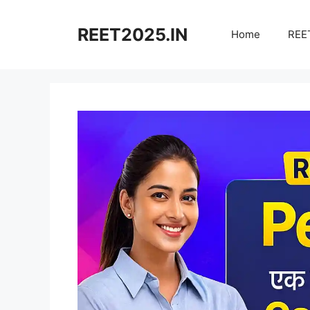
Skip
to
REET2025.IN
Home
REET
content