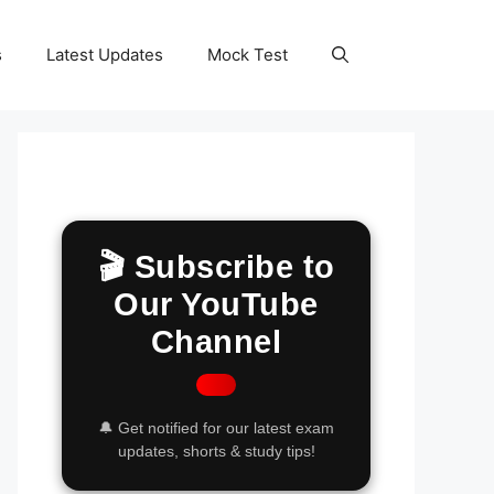
s
Latest Updates
Mock Test
🎬 Subscribe to
Our YouTube
Channel
🔔 Get notified for our latest exam
updates, shorts & study tips!