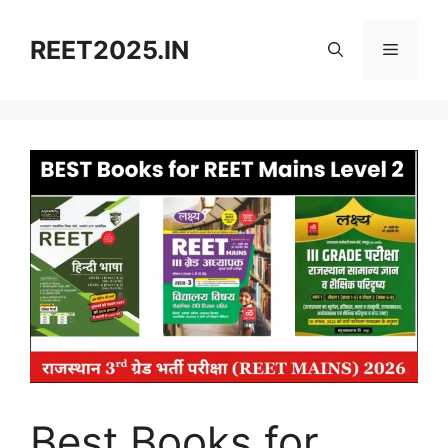
Skip
to
REET2025.IN
Menu
content
Best Books for