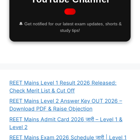
🔔 Get notified for our latest exam updates, shorts &
study tips!
REET Mains Level 1 Result 2026 Released:
Check Merit List & Cut Off
REET Mains Level 2 Answer Key OUT 2026 –
Download PDF & Raise Objection
REET Mains Admit Card 2026 जारी – Level 1 &
Level 2
REET Mains Exam 2026 Schedule जारी | Level 1